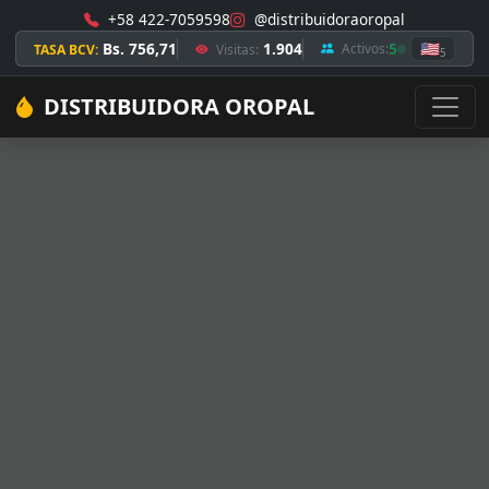
+58 422-7059598
@distribuidoraoropal
Bs. 756,71
1.904
5
🇺🇸
Activos:
TASA BCV:
Visitas:
5
DISTRIBUIDORA OROPAL