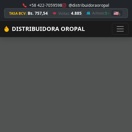
+58 422-7059598
@distribuidoraoropal
Bs. 757,54
4.885
5
🇺🇸
Activos:
TASA BCV:
Visitas:
5
DISTRIBUIDORA OROPAL