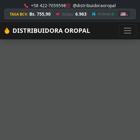
+58 422-7059598
@distribuidoraoropal
Bs. 755,90
6.963
4
🇺🇸
Activos:
TASA BCV:
Visitas:
4
DISTRIBUIDORA OROPAL