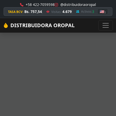
+58 422-7059598
@distribuidoraoropal
Bs. 757,54
4.679
3
🇺🇸
Activos:
TASA BCV:
Visitas:
3
DISTRIBUIDORA OROPAL