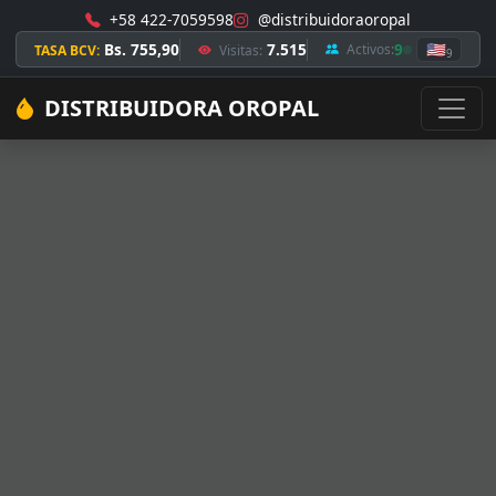
+58 422-7059598
@distribuidoraoropal
Bs. 755,90
7.515
9
🇺🇸
Activos:
TASA BCV:
Visitas:
9
DISTRIBUIDORA OROPAL