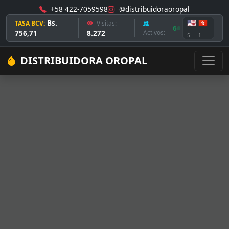
+58 422-7059598
@distribuidoraoropal
Bs.
🇺🇸
🇭🇰
TASA BCV:
Visitas:
6
756,71
8.272
Activos:
5
1
DISTRIBUIDORA OROPAL