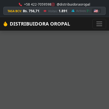
+58 422-7059598
@distribuidoraoropal
Bs. 756,71
1.891
7
🇺🇸
Activos:
TASA BCV:
Visitas:
7
DISTRIBUIDORA OROPAL