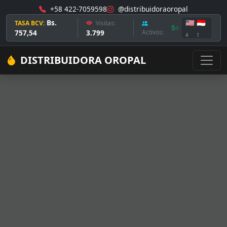
+58 422-7059598
@distribuidoraoropal
Bs.
🇺🇸
🇮🇩
TASA BCV:
Visitas:
5
757,54
3.799
Activos:
4
1
DISTRIBUIDORA OROPAL