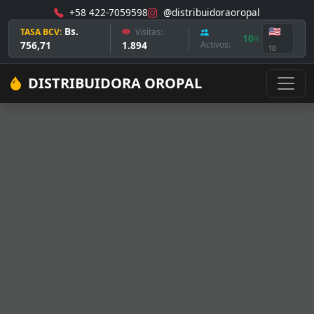
+58 422-7059598
@distribuidoraoropal
Bs.
🇺🇸
TASA BCV:
Visitas:
10
756,71
1.894
Activos:
10
DISTRIBUIDORA OROPAL