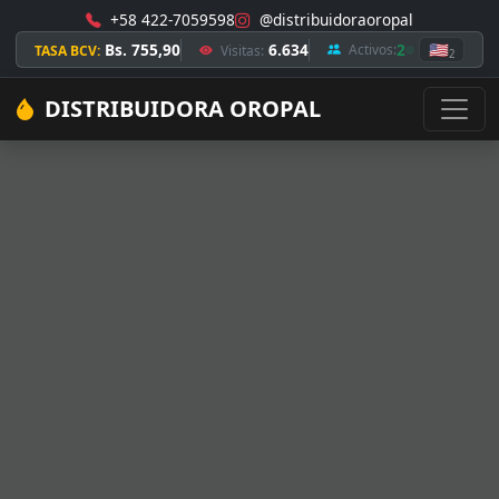
+58 422-7059598
@distribuidoraoropal
Bs. 755,90
6.634
2
🇺🇸
Activos:
TASA BCV:
Visitas:
2
DISTRIBUIDORA OROPAL