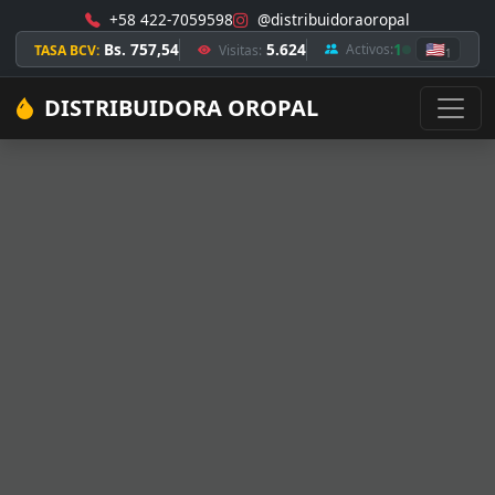
+58 422-7059598
@distribuidoraoropal
Bs. 757,54
5.624
1
🇺🇸
Activos:
TASA BCV:
Visitas:
1
DISTRIBUIDORA OROPAL