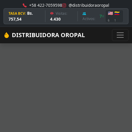
+58 422-7059598
@distribuidoraoropal
Bs.
🇺🇸
🇻🇪
TASA BCV:
Visitas:
7
757,54
4.430
Activos:
6
1
DISTRIBUIDORA OROPAL