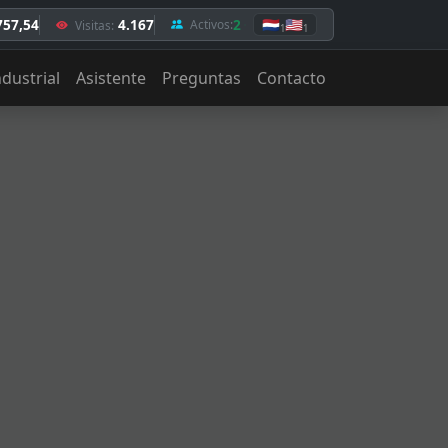
757,54
4.167
2
🇳🇱
🇺🇸
Activos:
Visitas:
1
1
ndustrial
Asistente
Preguntas
Contacto