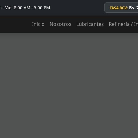
 - Vie: 8:00 AM - 5:00 PM
Bs. 
TASA BCV:
Inicio
Nosotros
Lubricantes
Refinería / I