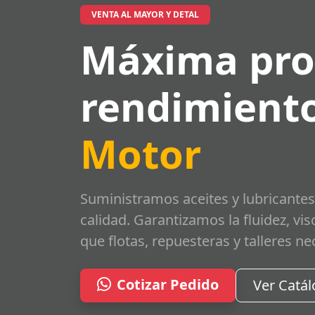
VENTA AL MAYOR Y DETAL
Máxima pro
rendimiento
Motor
Suministramos aceites y lubricantes
calidad. Garantizamos la fluidez, vi
que flotas, repuesteras y talleres ne
Cotizar Pedido
Ver Catá