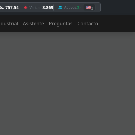
Bs. 757,54
3.869
2
🇺🇸
Activos:
Visitas:
2
ndustrial
Asistente
Preguntas
Contacto