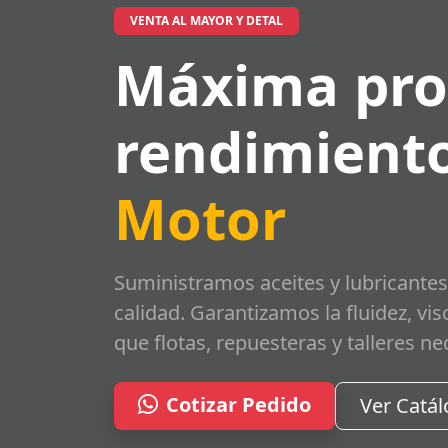
VENTA AL MAYOR Y DETAL
Máxima pro
rendimiento
Motor
Suministramos aceites y lubricantes
calidad. Garantizamos la fluidez, vi
que flotas, repuesteras y talleres ne
Cotizar Pedido
Ver Catá