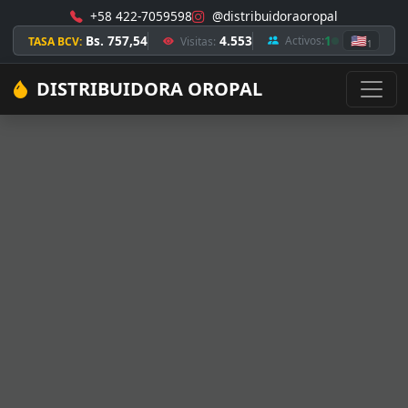
+58 422-7059598
@distribuidoraoropal
Bs. 757,54
4.553
1
🇺🇸
Activos:
TASA BCV:
Visitas:
1
DISTRIBUIDORA OROPAL