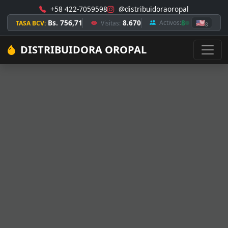
+58 422-7059598
@distribuidoraoropal
Bs. 756,71
8.670
8
🇺🇸
Activos:
TASA BCV:
Visitas:
8
DISTRIBUIDORA OROPAL