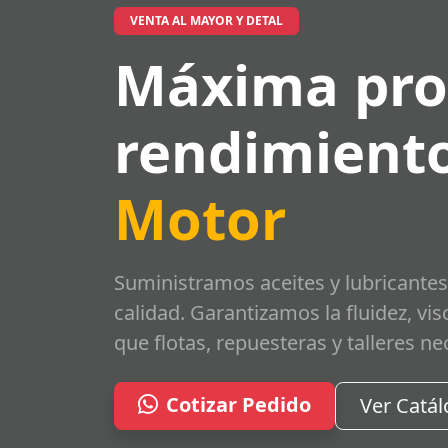
VENTA AL MAYOR Y DETAL
Máxima pro
rendimiento
Motor
Suministramos aceites y lubricantes
calidad. Garantizamos la fluidez, vi
que flotas, repuesteras y talleres ne
Cotizar Pedido
Ver Catá