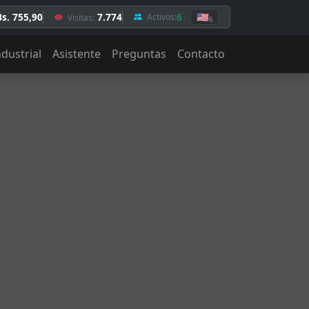
Bs. 755,90
7.774
6
🇺🇸
Activos:
Visitas:
6
ndustrial
Asistente
Preguntas
Contacto