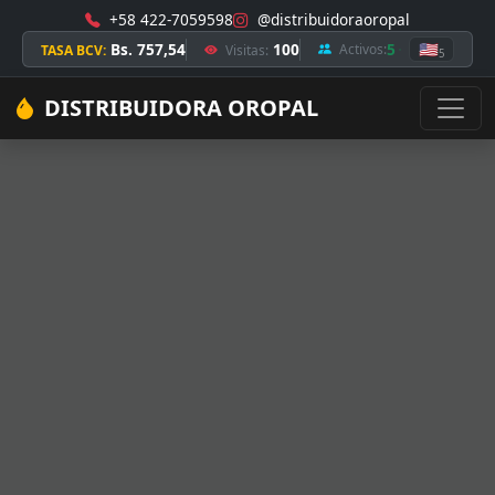
+58 422-7059598
@distribuidoraoropal
Bs. 757,54
100
5
🇺🇸
Activos:
TASA BCV:
Visitas:
5
DISTRIBUIDORA OROPAL