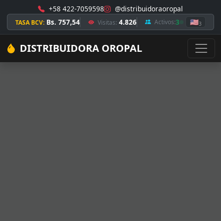
+58 422-7059598
@distribuidoraoropal
Bs. 757,54
4.826
3
🇺🇸
Activos:
TASA BCV:
Visitas:
3
DISTRIBUIDORA OROPAL