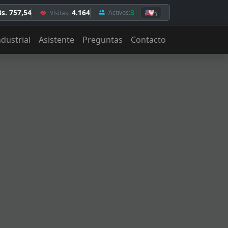
Bs. 757,54
4.164
3
🇺🇸
Activos:
Visitas:
3
ndustrial
Asistente
Preguntas
Contacto