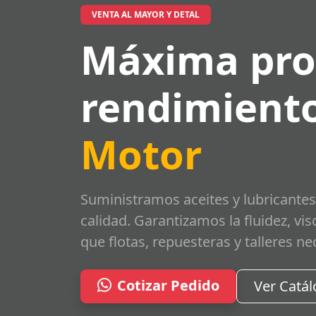
VENTA AL MAYOR Y DETAL
Máxima pro
rendimiento
Motor
Suministramos aceites y lubricantes
calidad. Garantizamos la fluidez, vi
que flotas, repuesteras y talleres ne
Cotizar Pedido
Ver Catá