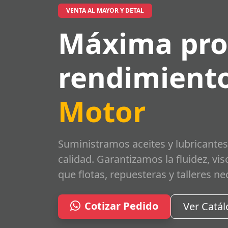
VENTA AL MAYOR Y DETAL
Máxima pro
rendimiento
Motor
Suministramos aceites y lubricantes
calidad. Garantizamos la fluidez, vi
que flotas, repuesteras y talleres ne
Cotizar Pedido
Ver Catá