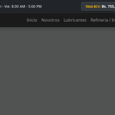
 - Vie: 8:00 AM - 5:00 PM
Bs. 755
TASA BCV:
Inicio
Nosotros
Lubricantes
Refinería / I