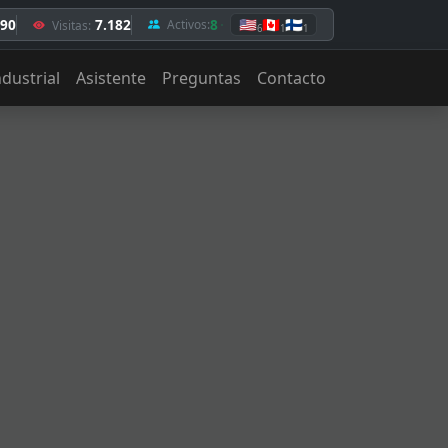
,90
7.182
8
🇺🇸
🇨🇦
🇫🇮
Activos:
Visitas:
6
1
1
ndustrial
Asistente
Preguntas
Contacto