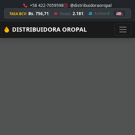
+58 422-7059598
@distribuidoraoropal
Bs. 756,71
2.181
5
🇺🇸
Activos:
TASA BCV:
Visitas:
5
DISTRIBUIDORA OROPAL