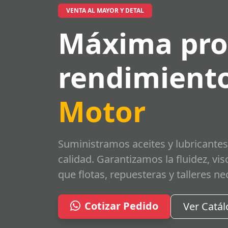
VENTA AL MAYOR Y DETAL
Máxima pro
rendimiento
Motor
Suministramos aceites y lubricantes
calidad. Garantizamos la fluidez, vi
que flotas, repuesteras y talleres ne
Cotizar Pedido
Ver Catá