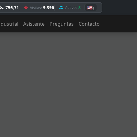
Bs. 756,71
9.396
8
🇺🇸
Activos:
Visitas:
8
ndustrial
Asistente
Preguntas
Contacto