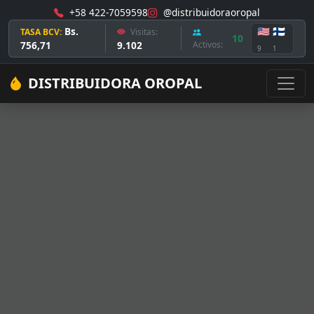
+58 422-7059598
@distribuidoraoropal
Bs.
🇺🇸
🇫🇮
TASA BCV:
Visitas:
10
756,71
9.102
Activos:
9
1
DISTRIBUIDORA OROPAL