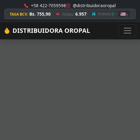
+58 422-7059598
@distribuidoraoropal
Bs. 755,90
6.957
3
🇺🇸
Activos:
TASA BCV:
Visitas:
3
DISTRIBUIDORA OROPAL