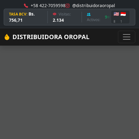
+58 422-7059598
@distribuidoraoropal
Bs.
🇺🇸
🇮🇩
TASA BCV:
Visitas:
9
756,71
2.134
Activos:
8
1
DISTRIBUIDORA OROPAL