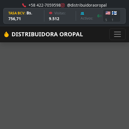
+58 422-7059598
@distribuidoraoropal
Bs.
🇺🇸
🇫🇮
TASA BCV:
Visitas:
6
756,71
9.512
Activos:
5
1
DISTRIBUIDORA OROPAL