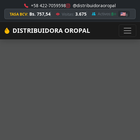
+58 422-7059598
@distribuidoraoropal
Bs. 757,54
3.675
8
🇺🇸
Activos:
TASA BCV:
Visitas:
8
DISTRIBUIDORA OROPAL