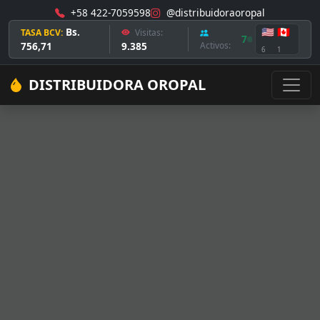
+58 422-7059598
@distribuidoraoropal
Bs.
🇺🇸
🇨🇦
TASA BCV:
Visitas:
7
756,71
9.385
Activos:
6
1
DISTRIBUIDORA OROPAL