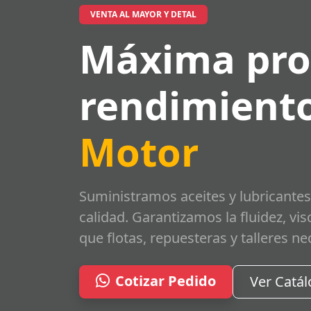
VENTA AL MAYOR Y DETAL
Máxima pro
rendimiento
Motor
Suministramos aceites y lubricantes
calidad. Garantizamos la fluidez, vi
que flotas, repuesteras y talleres ne
Cotizar Pedido
Ver Catá