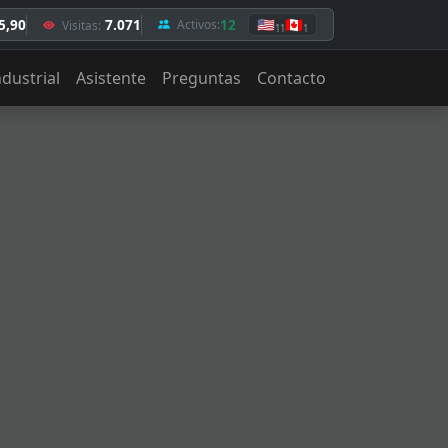
5,90
7.071
12
🇺🇸
🇨🇦
Activos:
Visitas:
11
1
ndustrial
Asistente
Preguntas
Contacto