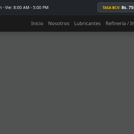
 - Vie: 8:00 AM - 5:00 PM
Bs. 75
TASA BCV:
Inicio
Nosotros
Lubricantes
Refinería / I