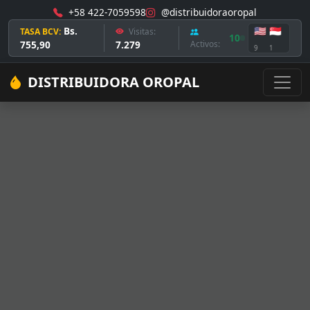
+58 422-7059598
@distribuidoraoropal
Bs.
🇺🇸
🇸🇬
TASA BCV:
Visitas:
10
755,90
7.279
Activos:
9
1
DISTRIBUIDORA OROPAL