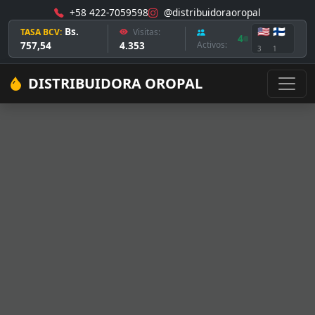
+58 422-7059598
@distribuidoraoropal
Bs.
🇺🇸
🇫🇮
TASA BCV:
Visitas:
4
757,54
4.353
Activos:
3
1
DISTRIBUIDORA OROPAL