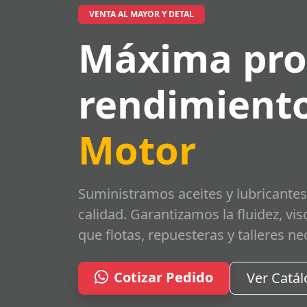
VENTA AL MAYOR Y DETAL
Máxima pro
rendimiento
Motor
Suministramos aceites y lubricantes
calidad. Garantizamos la fluidez, vi
que flotas, repuesteras y talleres ne
Cotizar Pedido
Ver Catá