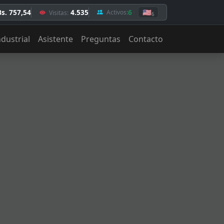
Bs. 757,54
4.535
6
🇺🇸
Activos:
Visitas:
6
ndustrial
Asistente
Preguntas
Contacto