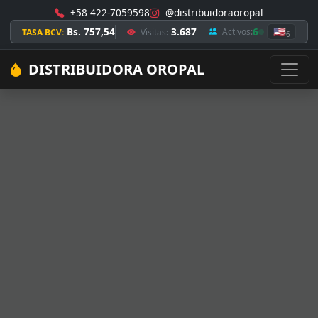
+58 422-7059598
@distribuidoraoropal
Bs. 757,54
3.687
6
🇺🇸
Activos:
TASA BCV:
Visitas:
6
DISTRIBUIDORA OROPAL