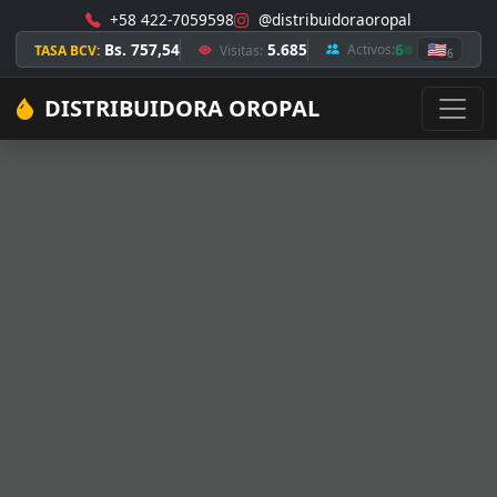
+58 422-7059598
@distribuidoraoropal
Bs. 757,54
5.685
6
🇺🇸
Activos:
TASA BCV:
Visitas:
6
DISTRIBUIDORA OROPAL