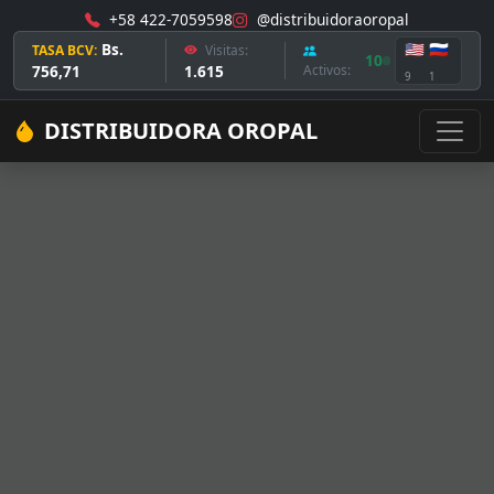
+58 422-7059598
@distribuidoraoropal
Bs.
🇺🇸
🇷🇺
TASA BCV:
Visitas:
10
756,71
1.615
Activos:
9
1
DISTRIBUIDORA OROPAL