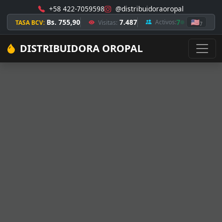
+58 422-7059598
@distribuidoraoropal
Bs. 755,90
7.487
7
🇺🇸
Activos:
TASA BCV:
Visitas:
7
DISTRIBUIDORA OROPAL