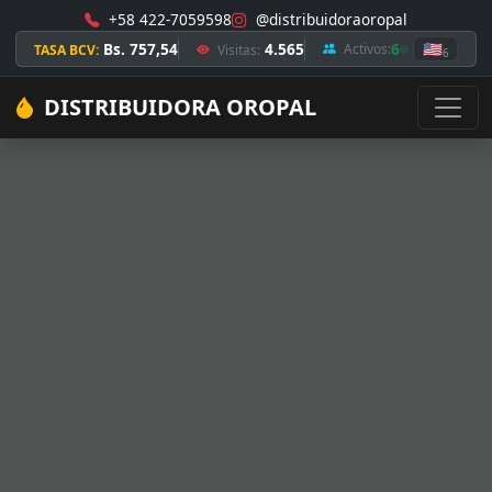
+58 422-7059598
@distribuidoraoropal
Bs. 757,54
4.565
6
🇺🇸
Activos:
TASA BCV:
Visitas:
6
DISTRIBUIDORA OROPAL