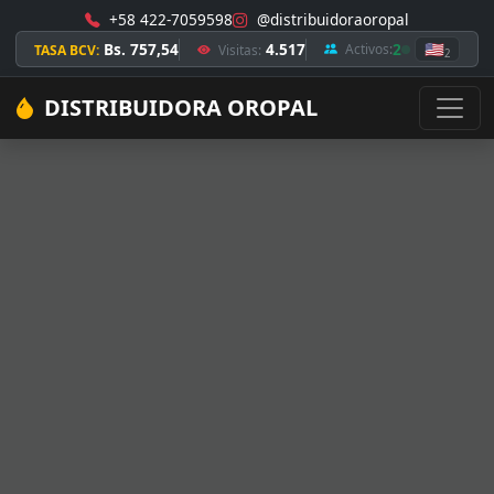
+58 422-7059598
@distribuidoraoropal
Bs. 757,54
4.517
2
🇺🇸
Activos:
TASA BCV:
Visitas:
2
DISTRIBUIDORA OROPAL