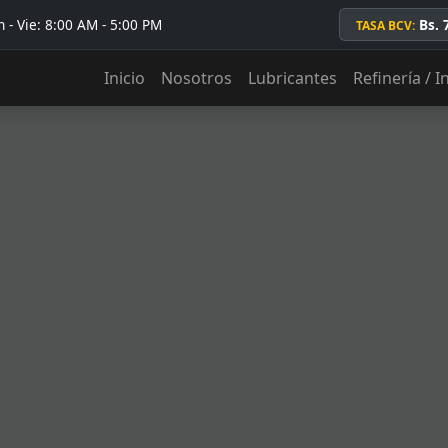
 - Vie: 8:00 AM - 5:00 PM
Bs. 
TASA BCV:
Inicio
Nosotros
Lubricantes
Refinería / I