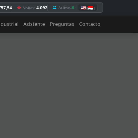
757,54
4.092
6
🇺🇸
🇮🇩
Activos:
Visitas:
5
1
ndustrial
Asistente
Preguntas
Contacto