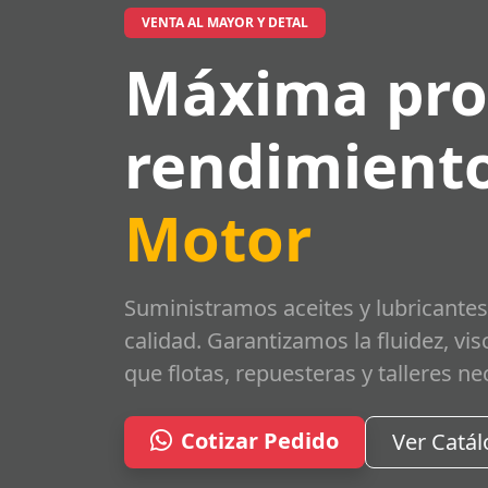
VENTA AL MAYOR Y DETAL
Máxima pro
rendimiento
Motor
Suministramos aceites y lubricantes
calidad. Garantizamos la fluidez, vi
que flotas, repuesteras y talleres ne
Cotizar Pedido
Ver Catá