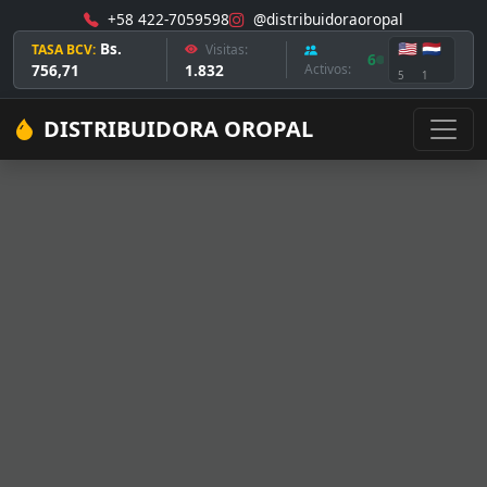
+58 422-7059598
@distribuidoraoropal
Bs.
🇺🇸
🇳🇱
TASA BCV:
Visitas:
6
756,71
1.832
Activos:
5
1
DISTRIBUIDORA OROPAL