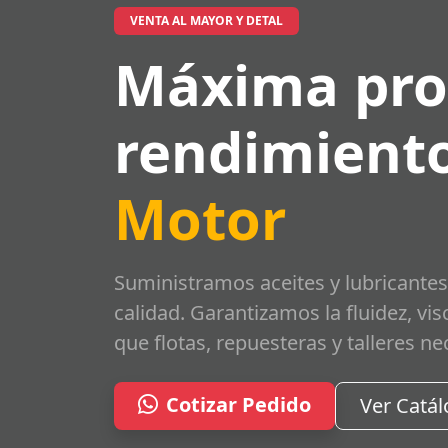
VENTA AL MAYOR Y DETAL
Máxima pro
rendimiento
Motor
Suministramos aceites y lubricantes
calidad. Garantizamos la fluidez, vi
que flotas, repuesteras y talleres ne
Cotizar Pedido
Ver Catá