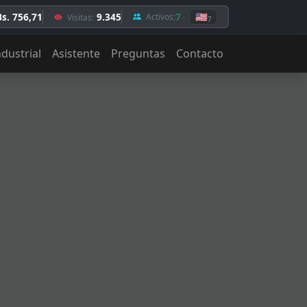
Bs. 756,71
9.345
7
🇺🇸
Activos:
Visitas:
7
ndustrial
Asistente
Preguntas
Contacto