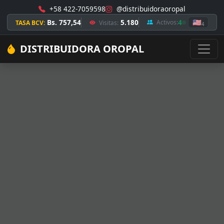
+58 422-7059598
@distribuidoraoropal
Bs. 757,54
5.180
4
🇺🇸
Activos:
TASA BCV:
Visitas:
4
DISTRIBUIDORA OROPAL