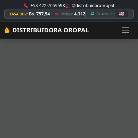
+58 422-7059598
@distribuidoraoropal
Bs. 757,54
4.312
1
🇺🇸
Activos:
TASA BCV:
Visitas:
1
DISTRIBUIDORA OROPAL