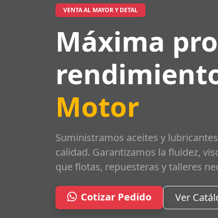
VENTA AL MAYOR Y DETAL
Máxima pro
rendimiento
Motor
Suministramos aceites y lubricantes
calidad. Garantizamos la fluidez, vi
que flotas, repuesteras y talleres ne
Cotizar Pedido
Ver Catá