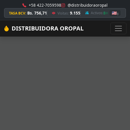
+58 422-7059598
@distribuidoraoropal
Bs. 756,71
9.155
8
🇺🇸
Activos:
TASA BCV:
Visitas:
8
DISTRIBUIDORA OROPAL