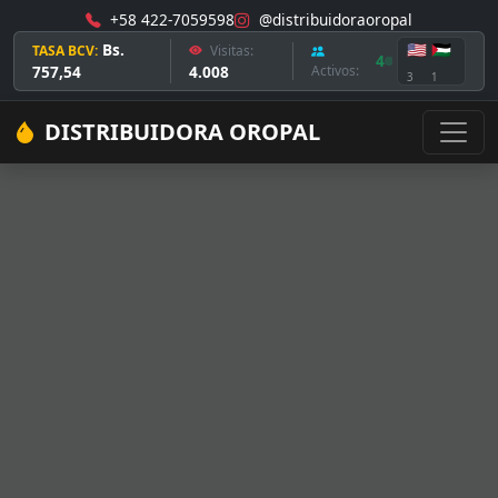
+58 422-7059598
@distribuidoraoropal
Bs.
🇺🇸
🇵🇸
TASA BCV:
Visitas:
4
757,54
4.008
Activos:
3
1
DISTRIBUIDORA OROPAL