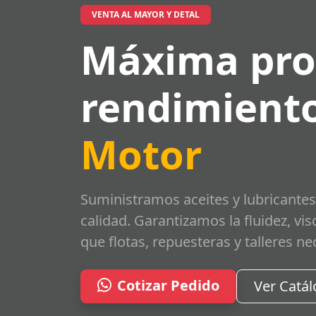
VENTA AL MAYOR Y DETAL
Máxima pro
rendimiento
Motor
Suministramos aceites y lubricantes
calidad. Garantizamos la fluidez, vi
que flotas, repuesteras y talleres ne
Cotizar Pedido
Ver Catá