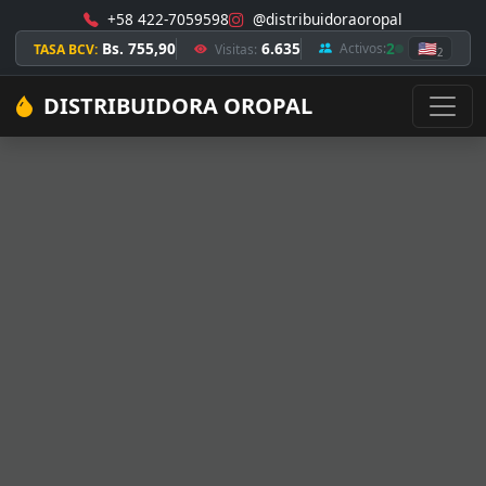
+58 422-7059598
@distribuidoraoropal
Bs. 755,90
6.635
2
🇺🇸
Activos:
TASA BCV:
Visitas:
2
DISTRIBUIDORA OROPAL